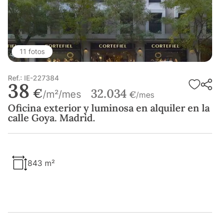
11 fotos
Ref.: IE-227384
38
€
32.034
/m²/mes
€
/mes
Oficina exterior y luminosa en alquiler en la
calle Goya. Madrid.
843 m²