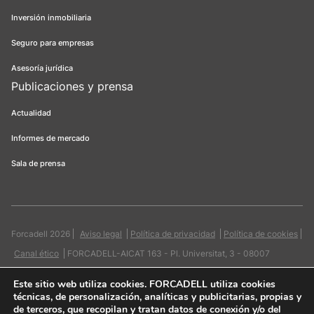
Inversión inmobiliaria
Seguro para empresas
Asesoría jurídica
Publicaciones y prensa
Actualidad
Informes de mercado
Sala de prensa
Forcadell 2026
Aviso legal
Política de privacidad
Política de cookies
Canal ético
FORCADELL-AICAT 163 - Pl. Universitat, 3 - 08007
Barcelona / 934 965 400
Web:
Evicron
Este sitio web utiliza cookies
. FORCADELL utiliza cookies
técnicas, de personalización, analíticas y publicitarias, propias y
de terceros, que recopilan y tratan datos de conexión y/o del