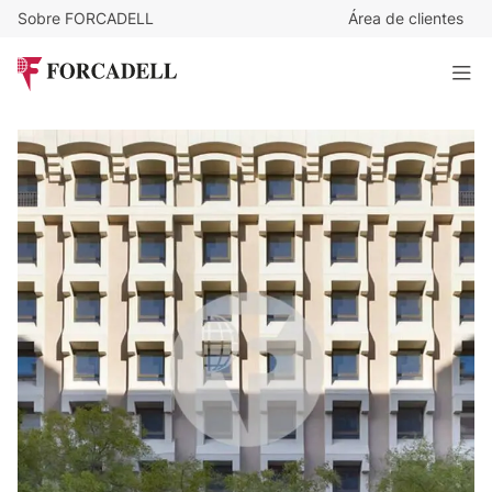
Sobre FORCADELL
Área de clientes
38
€
/m²/mes
32.034
€
/mes
Oficina exterior y luminosa en alquiler en la calle Goya.
Madrid.
843 m²