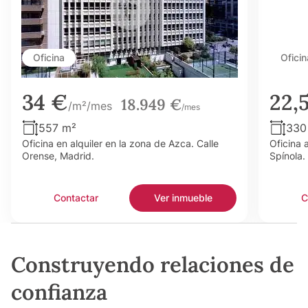
Oficina
Oficin
34 €
22,
18.949 €
/m²/mes
/mes
557 m²
330
Oficina en alquiler en la zona de Azca. Calle
Oficina 
Orense, Madrid.
Spínola.
Contactar
Ver inmueble
C
Construyendo relaciones de
confianza