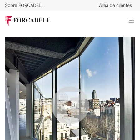
Sobre FORCADELL
Área de clientes
15,92
€
/m²/mes
1.900
€
/mes
Oficina exterior y luminosa en alquiler en el distrito de
22@. Barcelona.
119 m²