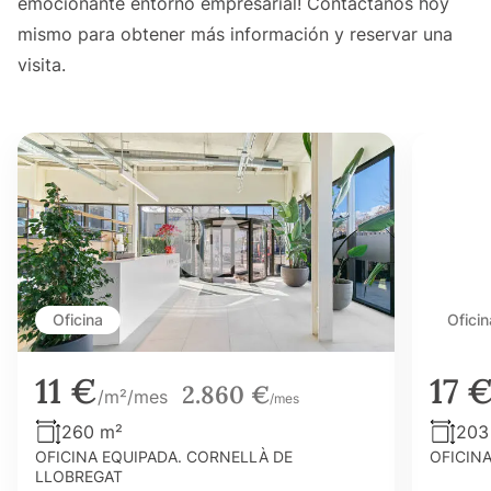
emocionante entorno empresarial! Contáctanos hoy
mismo para obtener más información y reservar una
visita.
Oficina
Oficin
11 €
17 
2.860 €
/m²/mes
/mes
260 m²
203
OFICINA EQUIPADA. CORNELLÀ DE
OFICIN
LLOBREGAT