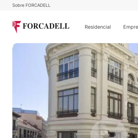
Sobre FORCADELL
24,2
€
5.100
/m²/mes
€
/me
Oficina exclusiva en Gran Vía – Im
Residencial
Empre