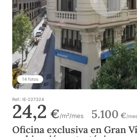
14 fotos
Ref.: IE-227324
24,2
€
5.100
€
/m²/mes
/me
Oficina exclusiva en Gran V