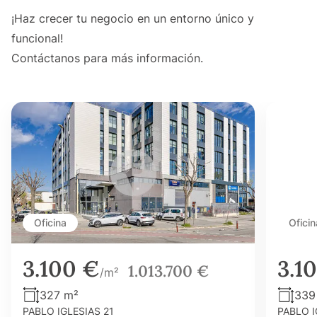
¡Haz crecer tu negocio en un entorno único y
funcional!
Contáctanos para más información.
Oficina
Oficin
3.100 €
3.1
1.013.700 €
/m²
327 m²
339
PABLO IGLESIAS 21
PABLO I