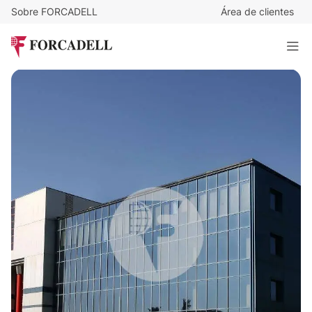
Sobre FORCADELL
Área de clientes
1.710,53
€
/m²
325.000
€
Oficina en venta Mas Blau Business Park
190 m²