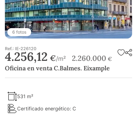
6 fotos
Ref.: IE-226120
4.256,12
€
2.260.000
/m²
€
Oficina en venta C.Balmes. Eixample
531 m²
Certificado energético: C