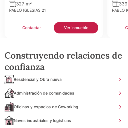
327 m²
339
PABLO IGLESIAS 21
PABLO I
Contactar
Ver inmueble
C
Construyendo relaciones de
confianza
Residencial y Obra nueva
Administración de comunidades
Oficinas y espacios de Coworking
Naves industriales y logísticas