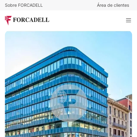
Sobre FORCADELL
Área de clientes
4.256,12
€
/m²
2.260.000
€
Oficina en venta C.Balmes. Eixample
531 m²