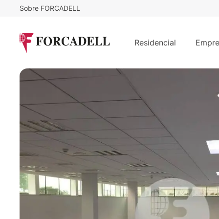
Sobre FORCADELL
8
€
4.280
/m²/mes
€
/mes
Oficina en el Vallsolana Business Pa
Residencial
Empre