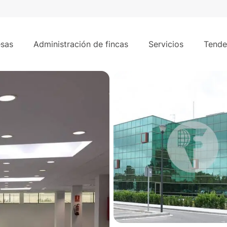
535 
rk. Sant Cugat del Vallès.
sas
Administración de fincas
Servicios
Tende