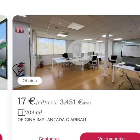
Oficina
17 €
3.451 €
/m²/mes
/mes
203 m²
OFICINA IMPLANTADA C.ARIBAU
Contactar
Ver inmueble