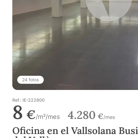
24 fotos
Ref.: IE-222800
8
€
4.280
€
/m²/mes
/mes
Oficina en el Vallsolana Bus