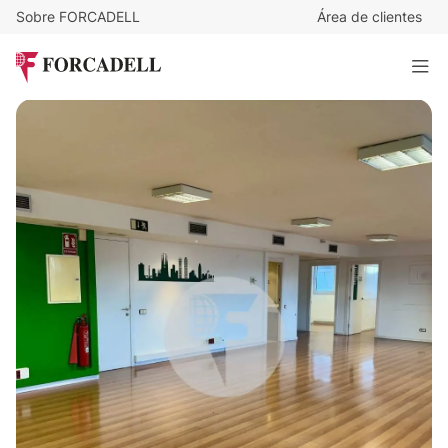
Sobre FORCADELL
Área de clientes
12,12
€
/m²/mes
3.150
€
/mes
Oficina en Av. Meridiana. Barcelona.
260 m²