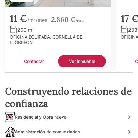
11 €
17 
2.860 €
/m²/mes
/mes
260 m²
203
OFICINA EQUIPADA. CORNELLÀ DE
OFICIN
LLOBREGAT
Contactar
Ver inmueble
C
Construyendo relaciones de
confianza
Residencial y Obra nueva
Administración de comunidades