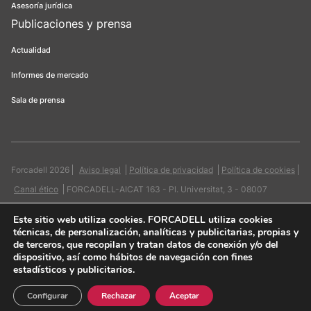
Asesoría jurídica
Publicaciones y prensa
Actualidad
Informes de mercado
Sala de prensa
Forcadell 2026
Aviso legal
Política de privacidad
Política de cookies
Canal ético
FORCADELL-AICAT 163 - Pl. Universitat, 3 - 08007
Barcelona / 934 965 400
Web:
Evicron
Este sitio web utiliza cookies
. FORCADELL utiliza cookies
técnicas, de personalización, analíticas y publicitarias, propias y
de terceros, que recopilan y tratan datos de conexión y/o del
dispositivo, así como hábitos de navegación con fines
estadísticos y publicitarios.
Quiero contactar
Configurar
Rechazar
Aceptar