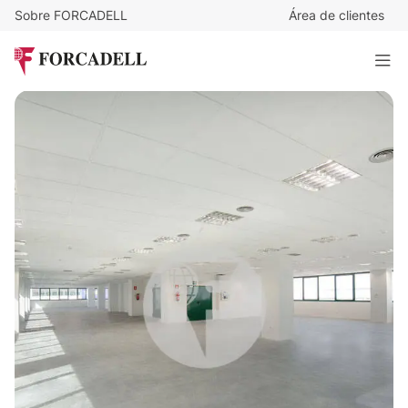
Sobre FORCADELL
Área de clientes
11,5
€
/m²/mes
2.405
€
/mes
Oficina en alquiler P.E Nudo Eisenhower. Madrid.
209 m²