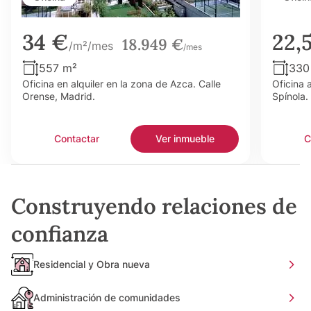
34 €
22,
18.949 €
/m²/mes
/mes
557 m²
330
Oficina en alquiler en la zona de Azca. Calle
Oficina 
Orense, Madrid.
Spínola.
Contactar
Ver inmueble
C
Construyendo relaciones de
confianza
Residencial y Obra nueva
Administración de comunidades