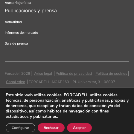
Asesoría jurídica
Publicaciones y prensa
Actualidad
Informes de mercado
Sala de prensa
Forcadell 2026
Aviso legal
Política de privacidad
Política de cookies
Canal ético
FORCADELL-AICAT 163 - Pl. Universitat, 3 - 08007
Barcelona / 934 965 400
Web:
Evicron
Este sitio web utiliza cookies
. FORCADELL utiliza cookies
técnicas, de personalización, analíticas y publicitarias, propias y
de terceros, que recopilan y tratan datos de conexión y/o del
dispositivo, así como hábitos de navegación con fines
estadísticos y publicitarios.
Quiero contactar
Configurar
Rechazar
Aceptar