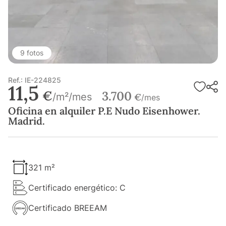
9 fotos
Ref.: IE-224825
11,5
€
3.700
/m²/mes
€
/mes
Oficina en alquiler P.E Nudo Eisenhower.
Madrid.
321 m²
Certificado energético: C
Certificado BREEAM