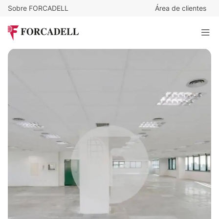
Sobre FORCADELL
Área de clientes
11,5
€
/m²/mes
3.700
€
/mes
Oficina en alquiler P.E Nudo Eisenhower. Madrid.
321 m²