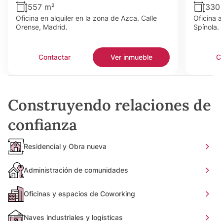
557 m²
330
Oficina en alquiler en la zona de Azca. Calle
Oficina 
Orense, Madrid.
Spínola.
Contactar
Ver inmueble
C
Construyendo relaciones de
confianza
Residencial y Obra nueva
Administración de comunidades
Oficinas y espacios de Coworking
Naves industriales y logísticas