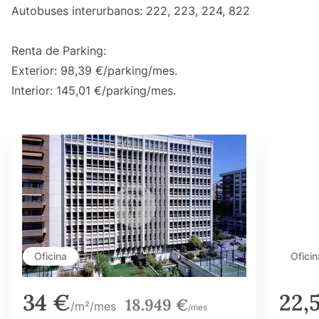
Autobuses interurbanos: 222, 223, 224, 822
Renta de Parking:
Exterior: 98,39 €/parking/mes.
Interior: 145,01 €/parking/mes.
Oficina
Oficin
34 €
22,
18.949 €
/m²/mes
/mes