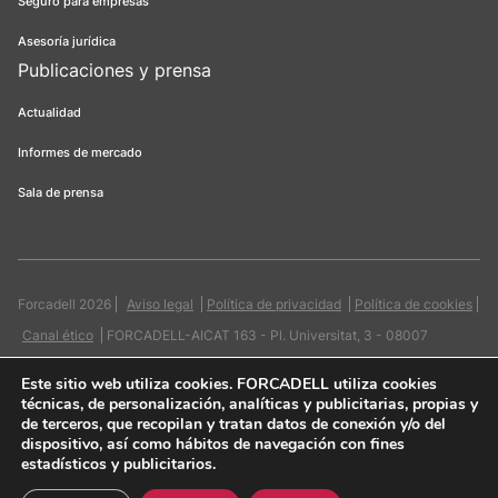
Seguro para empresas
Asesoría jurídica
Publicaciones y prensa
Actualidad
Informes de mercado
Sala de prensa
Forcadell 2026
Aviso legal
Política de privacidad
Política de cookies
Canal ético
FORCADELL-AICAT 163 - Pl. Universitat, 3 - 08007
Barcelona / 934 965 400
Web:
Evicron
Este sitio web utiliza cookies
. FORCADELL utiliza cookies
técnicas, de personalización, analíticas y publicitarias, propias y
de terceros, que recopilan y tratan datos de conexión y/o del
dispositivo, así como hábitos de navegación con fines
estadísticos y publicitarios.
Quiero contactar