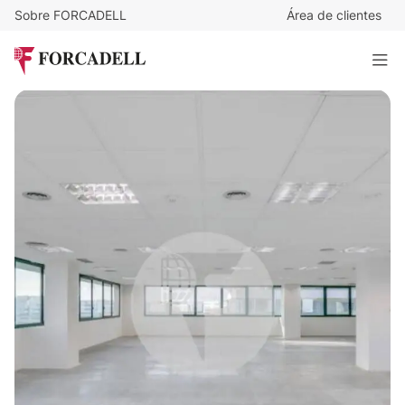
Sobre FORCADELL
Área de clientes
11,5
€
/m²/mes
1.874
€
/mes
Oficina en alquiler P.E Nudo Eisenhower. Madrid.
163 m²