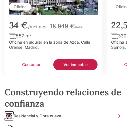
Oficina
Oficin
34 €
22,
18.949 €
/m²/mes
/mes
557 m²
330
Oficina en alquiler en la zona de Azca. Calle
Oficina 
Orense, Madrid.
Spínola.
Contactar
Ver inmueble
C
Construyendo relaciones de
confianza
Residencial y Obra nueva