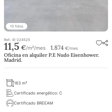
10 fotos
Ref.: IE-224525
11,5
€
1.874
/m²/mes
€
/mes
Oficina en alquiler P.E Nudo Eisenhower.
Madrid.
163 m²
Certificado energético: C
Certificado BREEAM