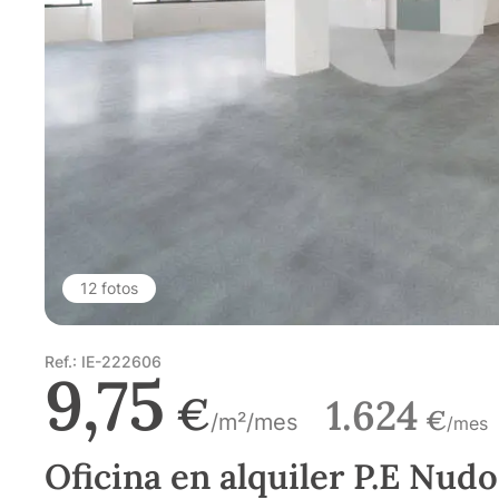
12 fotos
Ref.: IE-222606
9,75
€
1.624
€
/m²/mes
/mes
Oficina en alquiler P.E Nud