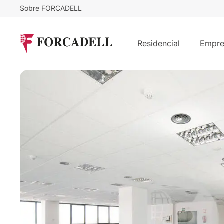
Sobre FORCADELL
9,75
€
1.624
/m²/mes
€
/mes
Oficina en alquiler P.E Nudo Eisenh
Residencial
Empre