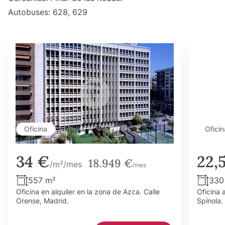
Autobuses: 628, 629
Oficina
Oficin
34 €
22,
18.949 €
/m²/mes
/mes
557 m²
330
Oficina en alquiler en la zona de Azca. Calle
Oficina 
Orense, Madrid.
Spínola.