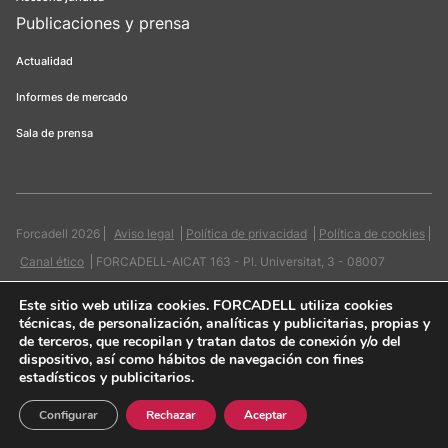
Publicaciones y prensa
Actualidad
Informes de mercado
Sala de prensa
Forcadell 2026
Aviso legal
Política de privacidad
Política de cookies
Canal ético
FORCADELL-AICAT 163 - Pl. Universitat, 3 - 08007
Barcelona / 934 965 400
Web:
Evicron
Este sitio web utiliza cookies
. FORCADELL utiliza cookies
técnicas, de personalización, analíticas y publicitarias, propias y
de terceros, que recopilan y tratan datos de conexión y/o del
dispositivo, así como hábitos de navegación con fines
estadísticos y publicitarios.
Quiero contactar
Configurar
Rechazar
Aceptar