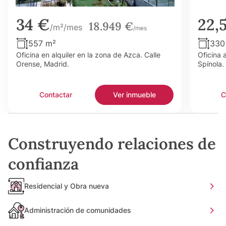
34 €
22,
18.949 €
/m²/mes
/mes
557 m²
330
Oficina en alquiler en la zona de Azca. Calle
Oficina 
Orense, Madrid.
Spínola.
Contactar
Ver inmueble
C
Construyendo relaciones de
confianza
Residencial y Obra nueva
Administración de comunidades