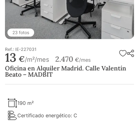
23 fotos
Ref.: IE-227031
13
€
2.470
/m²/mes
€
/mes
Oficina en Alquiler Madrid. Calle Valentín
Beato – MADBIT
190 m²
Certificado energético: C