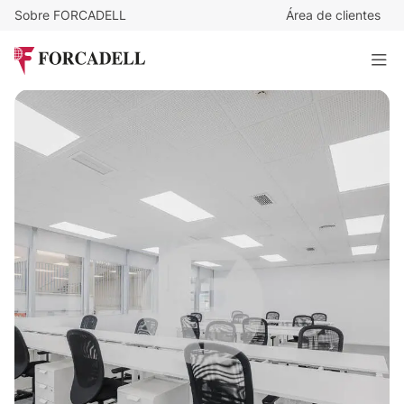
Sobre FORCADELL
Área de clientes
13
€
/m²/mes
2.470
€
/mes
Oficina en Alquiler Madrid. Calle Valentín Beato – MADBIT
190 m²