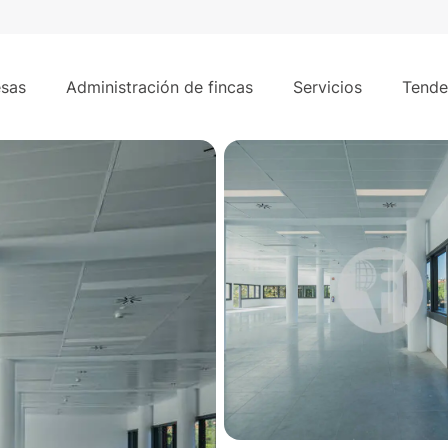
972 m²
bera del Loira - IFEMA
sas
Administración de fincas
Servicios
Tende