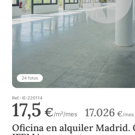
24 fotos
Ref.: IE-220114
17,5
€
17.026
€
/m²/mes
/mes
Oficina en alquiler Madrid. 