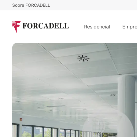
Sobre FORCADELL
17,5
€
17.026
/m²/mes
€
/mes
Oficina en alquiler Madrid. Calle Ri
Residencial
Empre