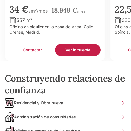
34 €
22,
18.949 €
/m²/mes
/mes
557 m²
330
Oficina en alquiler en la zona de Azca. Calle
Oficina 
Orense, Madrid.
Spínola.
Contactar
Ver inmueble
C
Construyendo relaciones de
confianza
Residencial y Obra nueva
Administración de comunidades
Oficinas y espacios de Coworking