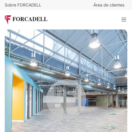
Sobre FORCADELL
Área de clientes
11
€
/m²/mes
11.000
€
/mes
Oficina en alquiler Madrid - Calle Labastida
1.000 m²