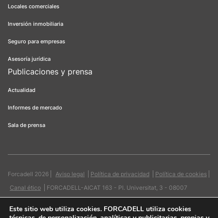
Locales comerciales
Inversión inmobiliaria
Seguro para empresas
Asesoría jurídica
Publicaciones y prensa
Actualidad
Informes de mercado
Sala de prensa
Forcadell 2026
Aviso legal
Política de privacidad
Política de cookies
Canal ético
FORCADELL-AICAT 163 - Pl. Universitat, 3 - 08007
Barcelona / 934 965 400
Web:
Evicron
Este sitio web utiliza cookies
. FORCADELL utiliza cookies
técnicas, de personalización, analíticas y publicitarias, propias y