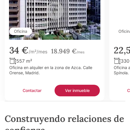
Oficina
Oficin
34 €
22,
18.949 €
/m²/mes
/mes
557 m²
330
Oficina en alquiler en la zona de Azca. Calle
Oficina 
Orense, Madrid.
Spínola.
Contactar
Ver inmueble
C
Construyendo relaciones de