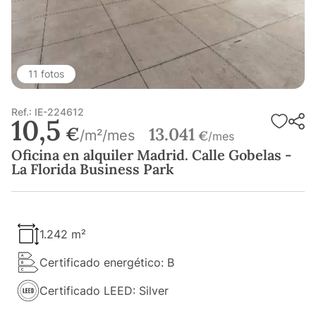
11 fotos
Ref.: IE-224612
10,5
€
13.041
/m²/mes
€
/mes
Oficina en alquiler Madrid. Calle Gobelas -
La Florida Business Park
1.242 m²
Certificado energético: B
Certificado LEED: Silver