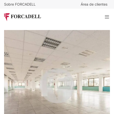
Sobre FORCADELL
Área de clientes
10,5
€
/m²/mes
13.041
€
/mes
Oficina en alquiler Madrid. Calle Gobelas - La Florida
Business Park
1.242 m²