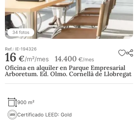
34 fotos
Ref.: IE-194326
16
€
14.400
/m²/mes
€
/mes
Oficina en alquiler en Parque Empresarial
Arboretum. Ed. Olmo. Cornellà de Llobregat
900 m²
Certificado LEED: Gold