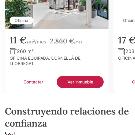
Oficina
Oficin
11 €
17 
2.860 €
/m²/mes
/mes
260 m²
203
OFICINA EQUIPADA. CORNELLÀ DE
OFICIN
LLOBREGAT
Contactar
Ver inmueble
C
Construyendo relaciones de
confianza