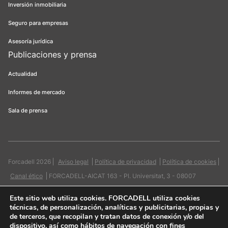
Inversión inmobiliaria
Seguro para empresas
Asesoría jurídica
Publicaciones y prensa
Actualidad
Informes de mercado
Sala de prensa
Forcadell 2026
Aviso legal
Política de privacidad
Política de cookies
Canal ético
FORCADELL-AICAT 163 - Pl. Universitat, 3 - 08007
Barcelona / 934 965 400
Web:
Evicron
Este sitio web utiliza cookies
. FORCADELL utiliza cookies
técnicas, de personalización, analíticas y publicitarias, propias y
de terceros, que recopilan y tratan datos de conexión y/o del
dispositivo, así como hábitos de navegación con fines