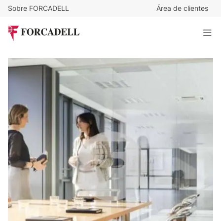
Sobre FORCADELL
Área de clientes
16
€
/m²/mes
14.400
€
/mes
Oficina en alquiler en Parque Empresarial Arboretum. Ed.
Olmo. Cornellà de Llobregat
900 m²