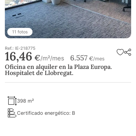
11 fotos
Ref.: IE-218775
16,46
€
6.557
/m²/mes
€
/mes
Oficina en alquiler en la Plaza Europa.
Hospitalet de Llobregat.
398 m²
Certificado energético: B