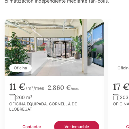
climatización independiente mediante fan-coils.
Oficina
Oficin
11 €
17 
2.860 €
/m²/mes
/mes
260 m²
203
OFICINA EQUIPADA. CORNELLÀ DE
OFICIN
LLOBREGAT
Contactar
Ver inmueble
C