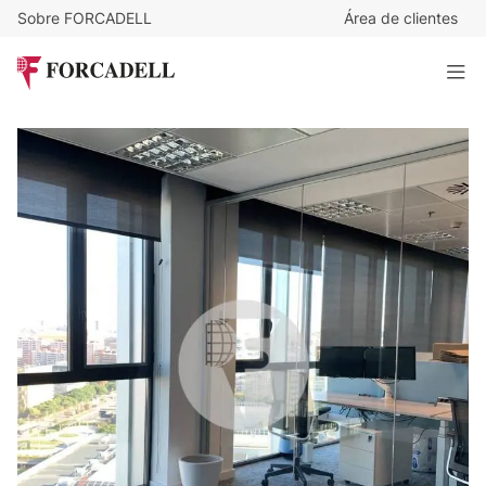
Sobre FORCADELL
Área de clientes
16,46
€
/m²/mes
6.557
€
/mes
Oficina en alquiler en la Plaza Europa. Hospitalet de
Llobregat.
398 m²