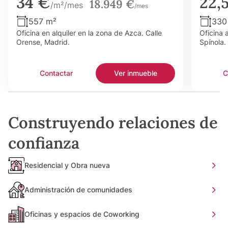
34 €
22,
18.949 €
/m²/mes
/mes
557 m²
330
Oficina en alquiler en la zona de Azca. Calle
Oficina 
Orense, Madrid.
Spínola.
Contactar
Ver inmueble
C
Construyendo relaciones de
confianza
Residencial y Obra nueva
Administración de comunidades
Oficinas y espacios de Coworking