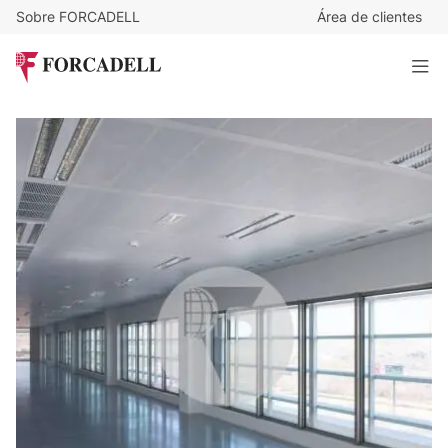
Sobre FORCADELL
Área de clientes
11
€
/m²/mes
13.741
€
/mes
Oficina en alquiler en la avenida de Aragón, Pegaso City -
Madrid
1.249 m²