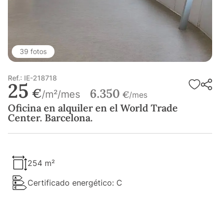
39 fotos
Ref.: IE-218718
25
€
6.350
/m²/mes
€
/mes
Oficina en alquiler en el World Trade
Center. Barcelona.
254 m²
Certificado energético: C