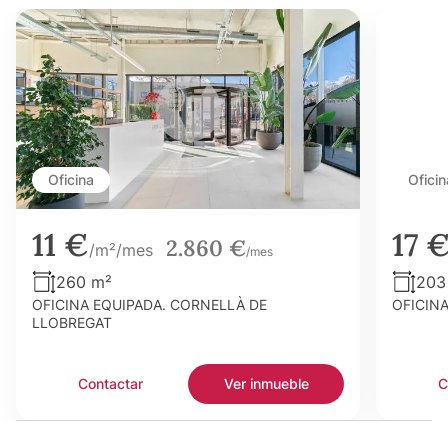
Oficina
Oficin
11 €
17 
2.860 €
/m²/mes
/mes
260 m²
203
OFICINA EQUIPADA. CORNELLÀ DE
OFICIN
LLOBREGAT
Contactar
Ver inmueble
C