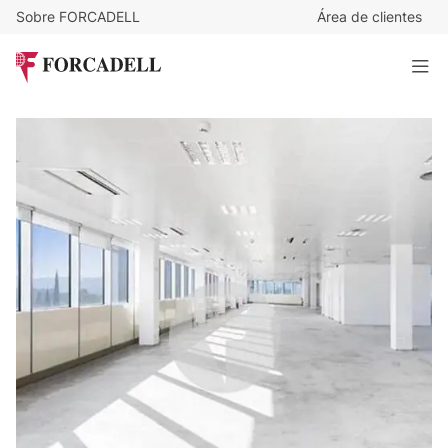
Sobre FORCADELL
Área de clientes
7,98
€
/m²/mes
2.772
€
/mes
Oficina en alquiler en el edificio Barcelona Norte. Barberà
del Vallés.
347 m²