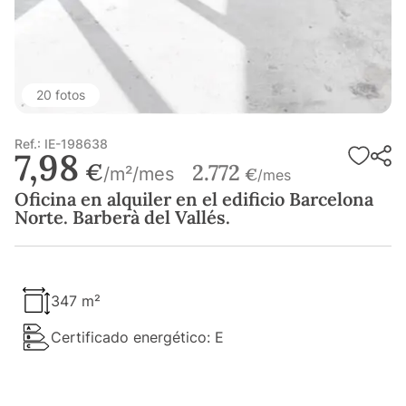
20 fotos
Ref.: IE-198638
7,98
€
2.772
/m²/mes
€
/mes
Oficina en alquiler en el edificio Barcelona
Norte. Barberà del Vallés.
347 m²
Certificado energético: E