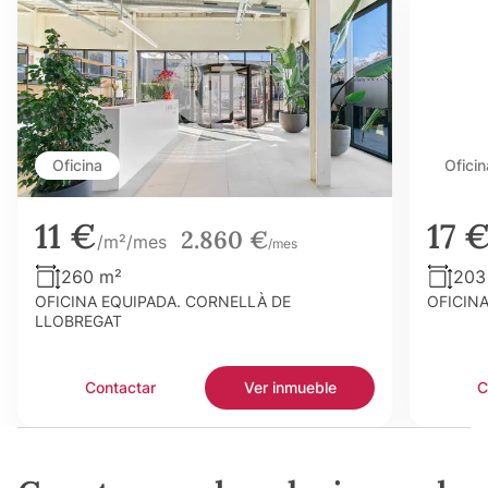
Oficina
Oficin
11 €
17 
2.860 €
/m²/mes
/mes
260 m²
203
OFICINA EQUIPADA. CORNELLÀ DE
OFICIN
LLOBREGAT
Contactar
Ver inmueble
C