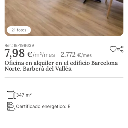
21 fotos
Ref.: IE-198639
7,98
€
2.772
/m²/mes
€
/mes
Oficina en alquiler en el edificio Barcelona
Norte. Barberà del Vallés.
347 m²
Certificado energético: E