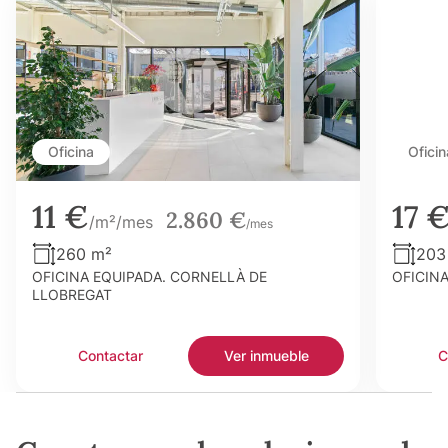
Oficina
Oficin
11 €
17 
2.860 €
/m²/mes
/mes
260 m²
203
OFICINA EQUIPADA. CORNELLÀ DE
OFICIN
LLOBREGAT
Contactar
Ver inmueble
C