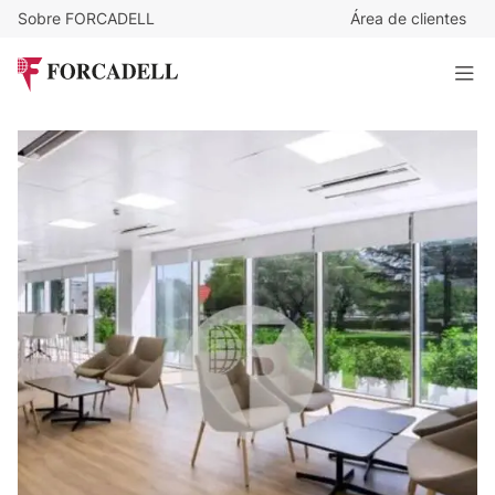
Sobre FORCADELL
Área de clientes
7,98
€
/m²/mes
2.772
€
/mes
Oficina en alquiler en el edificio Barcelona Norte. Barberà
del Vallés.
347 m²