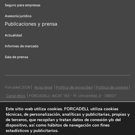
Seguro para empresas
Asesoría jurídica
Publicaciones y prensa
Actualidad
Informes de mercado
Sala de prensa
Forcadell 2026
Aviso legal
Política de privacidad
Política de cookies
Canal ético
FORCADELL-AICAT 163 - Pl. Universitat, 3 - 08007
Barcelona / 934 965 400
Web:
Evicron
Este sitio web utiliza cookies
. FORCADELL utiliza cookies
técnicas, de personalización, analíticas y publicitarias, propias y
de terceros, que recopilan y tratan datos de conexión y/o del
dispositivo, así como hábitos de navegación con fines
estadísticos y publicitarios.