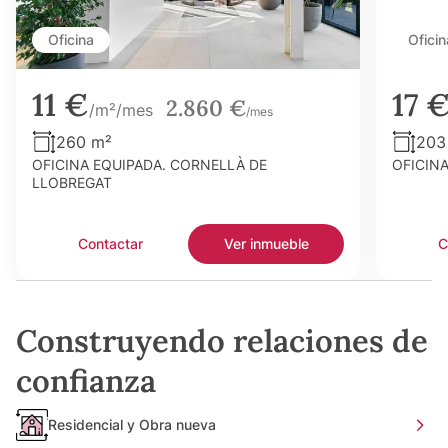
Oficina
Oficin
11 €
17 
2.860 €
/m²/mes
/mes
260 m²
203
OFICINA EQUIPADA. CORNELLÀ DE
OFICIN
LLOBREGAT
Contactar
Ver inmueble
C
Construyendo relaciones de
confianza
Residencial y Obra nueva