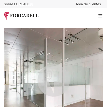
Sobre FORCADELL
Área de clientes
17
€
/m²/mes
10.098
€
/mes
Oficina en alquiler en el centro de Barcelona Gran Via de
les Corts Catalanes.
594 m²