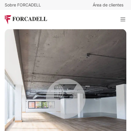
Sobre FORCADELL
Área de clientes
16
€
/m²/mes
6.736
€
/mes
Oficina en alquiler en calle Juan Ignacio Luca de Tena.
421 m²