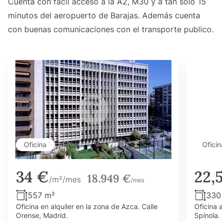
Cuenta con fácil acceso a la A2, M30 y a tan solo 15
minutos del aeropuerto de Barajas. Además cuenta
con buenas comunicaciones con el transporte publico.
Oficina
Oficin
34 €
22,
18.949 €
/m²/mes
/mes
557 m²
330
Oficina en alquiler en la zona de Azca. Calle
Oficina 
Orense, Madrid.
Spínola.