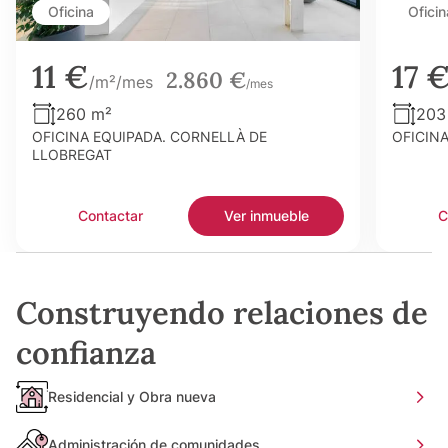
Oficina
Oficin
11 €
17 
2.860 €
/m²/mes
/mes
260 m²
203
OFICINA EQUIPADA. CORNELLÀ DE
OFICIN
LLOBREGAT
Contactar
Ver inmueble
C
Construyendo relaciones de
confianza
Residencial y Obra nueva
Administración de comunidades