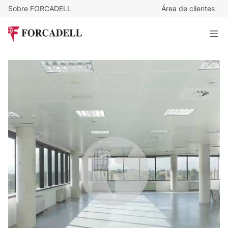
Sobre FORCADELL
Área de clientes
11,5
€
/m²/mes
2.347
€
/mes
Oficina en alquiler. Edificio de obra nueva. Sant Cugat
Vallès.
204 m²