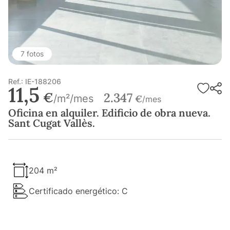
7 fotos
Ref.: IE-188206
11,5
€
2.347
/m²/mes
€
/mes
Oficina en alquiler. Edificio de obra nueva.
Sant Cugat Vallès.
204 m²
Certificado energético: C