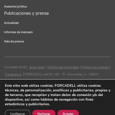
Asesoría jurídica
Publicaciones y prensa
Actualidad
Informes de mercado
Sala de prensa
Forcadell 2026
Aviso legal
Política de privacidad
Política de cookies
Canal ético
FORCADELL-AICAT 163 - Pl. Universitat, 3 - 08007
Barcelona / 934 965 400
Web:
Evicron
Este sitio web utiliza cookies
. FORCADELL utiliza cookies
técnicas, de personalización, analíticas y publicitarias, propias y
de terceros, que recopilan y tratan datos de conexión y/o del
dispositivo, así como hábitos de navegación con fines
estadísticos y publicitarios.
Quiero contactar
Configurar
Rechazar
Aceptar