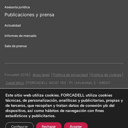
Asesoría jurídica
Publicaciones y prensa
Actualidad
Informes de mercado
Sala de prensa
Forcadell 2026
Aviso legal
Política de privacidad
Política de cookies
Canal ético
FORCADELL-AICAT 163 - Pl. Universitat, 3 - 08007
Barcelona / 934 965 400
Web:
Evicron
Este sitio web utiliza cookies
. FORCADELL utiliza cookies
técnicas, de personalización, analíticas y publicitarias, propias y
de terceros, que recopilan y tratan datos de conexión y/o del
dispositivo, así como hábitos de navegación con fines
estadísticos y publicitarios.
Quiero contactar
Configurar
Rechazar
Aceptar