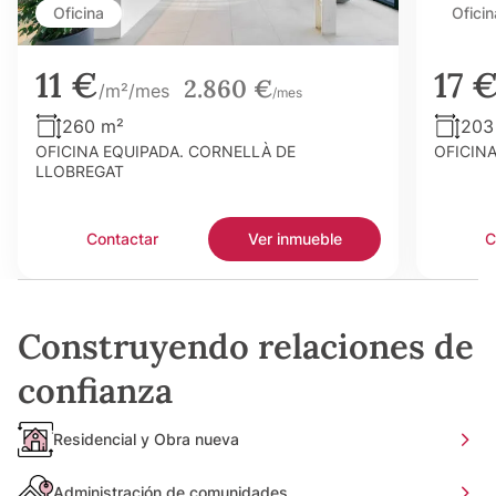
Oficina
Oficin
11 €
17 
2.860 €
/m²/mes
/mes
260 m²
203
OFICINA EQUIPADA. CORNELLÀ DE
OFICIN
LLOBREGAT
Contactar
Ver inmueble
C
Construyendo relaciones de
confianza
Residencial y Obra nueva
Administración de comunidades