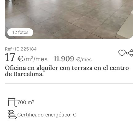
12 fotos
Ref.: IE-225184
17
€
11.909
/m²/mes
€
/mes
Oficina en alquiler con terraza en el centro
de Barcelona.
700 m²
Certificado energético: C