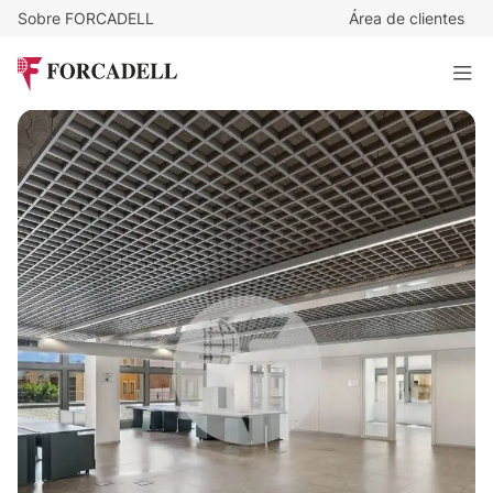
Sobre FORCADELL
Área de clientes
17
€
/m²/mes
11.909
€
/mes
Oficina en alquiler con terraza en el centro de Barcelona.
700 m²