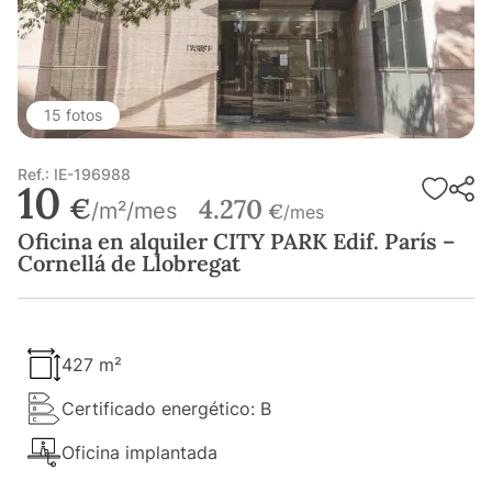
15 fotos
Ref.: IE-196988
10
€
4.270
/m²/mes
€
/mes
Oficina en alquiler CITY PARK Edif. París –
Cornellá de Llobregat
427 m²
Certificado energético: B
Oficina implantada