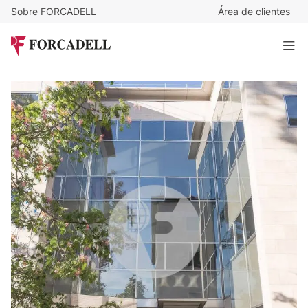
Sobre FORCADELL
Área de clientes
10
€
/m²/mes
4.270
€
/mes
Oficina en alquiler CITY PARK Edif. París – Cornellá de
Llobregat
427 m²