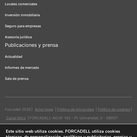
Locales comerciales
Inversión inmobiliaria
Seguro para empresas
Asesoría jurídica
Publicaciones y prensa
Actualidad
Informes de mercado
Sala de prensa
Forcadell 2026
Aviso legal
Política de privacidad
Política de cookies
Canal ético
FORCADELL-AICAT 163 - Pl. Universitat, 3 - 08007
Barcelona / 934 965 400
Web:
Evicron
Este sitio web utiliza cookies
. FORCADELL utiliza cookies
técnicas, de personalización, analíticas y publicitarias, propias y