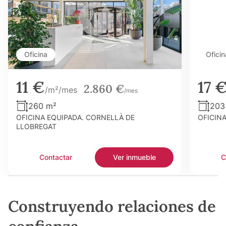
Oficina
Oficin
11 €
17 
2.860 €
/m²/mes
/mes
260 m²
203
OFICINA EQUIPADA. CORNELLÀ DE
OFICIN
LLOBREGAT
Contactar
Ver inmueble
C
Construyendo relaciones de