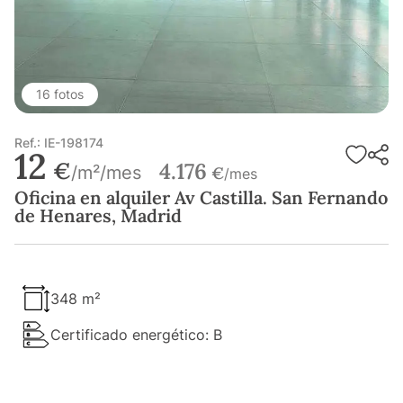
16 fotos
Ref.: IE-198174
12
€
4.176
/m²/mes
€
/mes
Oficina en alquiler Av Castilla. San Fernando
de Henares, Madrid
348 m²
Certificado energético: B