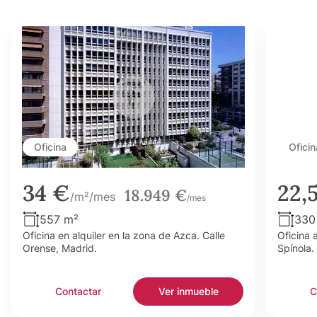
Oficina
Oficin
34 €
22,
18.949 €
/m²/mes
/mes
557 m²
330
Oficina en alquiler en la zona de Azca. Calle
Oficina 
Orense, Madrid.
Spínola.
Contactar
Ver inmueble
C