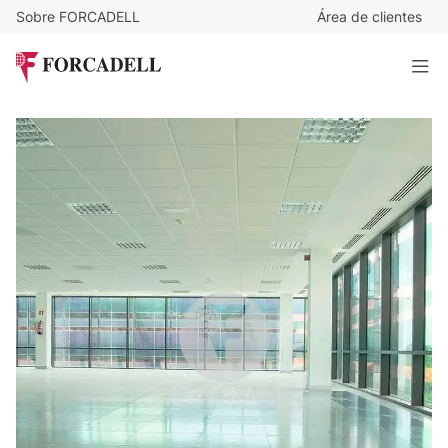
Sobre FORCADELL
Área de clientes
12
€
/m²/mes
4.176
€
/mes
Oficina en alquiler Av Castilla. San Fernando de Henares,
Madrid
348 m²