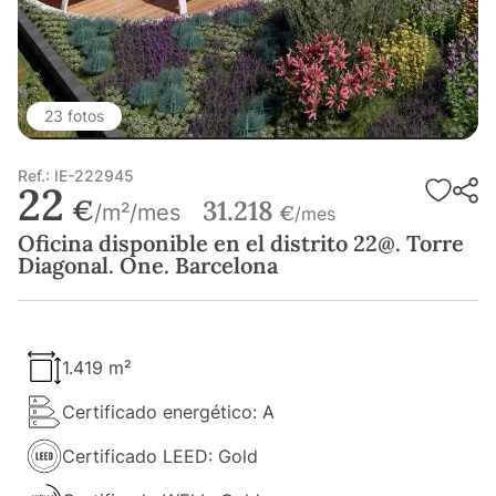
23 fotos
Ref.: IE-222945
22
€
31.218
/m²/mes
€
/mes
Oficina disponible en el distrito 22@. Torre
Diagonal. One. Barcelona
1.419 m²
Certificado energético: A
Certificado LEED: Gold