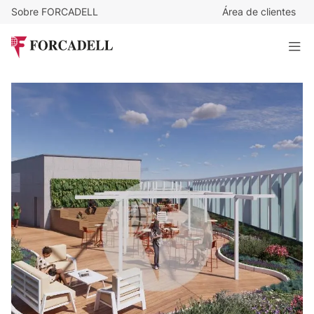
Sobre FORCADELL
Área de clientes
22
€
/m²/mes
31.218
€
/mes
Oficina disponible en el distrito 22@. Torre Diagonal. One.
Barcelona
1.419 m²