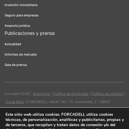
Inversión inmobiliaria
Seguro para empresas
Asesoría jurídica
Publicaciones y prensa
Actualidad
Informes de mercado
Sala de prensa
Forcadell 2026
Aviso legal
Política de privacidad
Política de cookies
Canal ético
FORCADELL-AICAT 163 - Pl. Universitat, 3 - 08007
Barcelona / 934 965 400
Web:
Evicron
Este sitio web utiliza cookies
. FORCADELL utiliza cookies
técnicas, de personalización, analíticas y publicitarias, propias y
de terceros, que recopilan y tratan datos de conexión y/o del