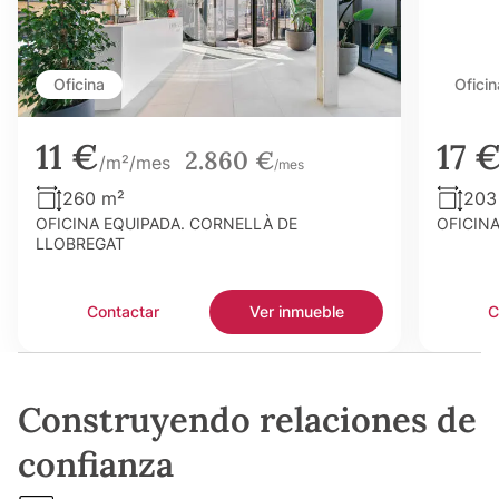
Oficina
Oficin
11 €
17 
2.860 €
/m²/mes
/mes
260 m²
203
OFICINA EQUIPADA. CORNELLÀ DE
OFICIN
LLOBREGAT
Contactar
Ver inmueble
C
Construyendo relaciones de
confianza