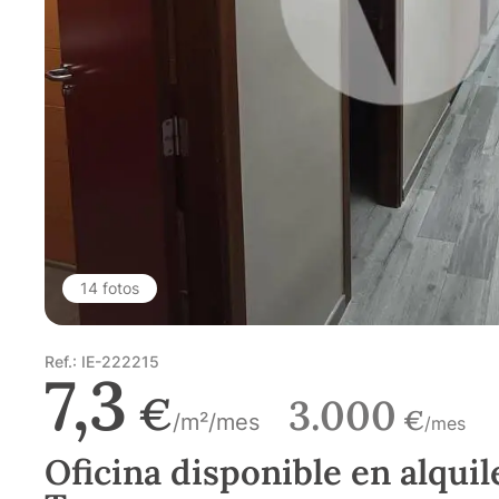
14 fotos
Ref.: IE-222215
7,3
€
3.000
€
/m²/mes
/mes
Oficina disponible en alquil