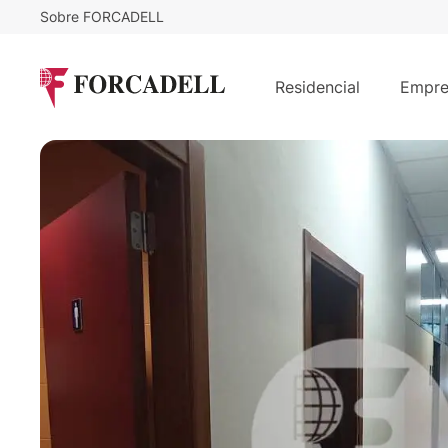
Sobre FORCADELL
7,3
€
3.000
/m²/mes
€
/mes
Oficina disponible en alquiler en Ctr
Residencial
Empre