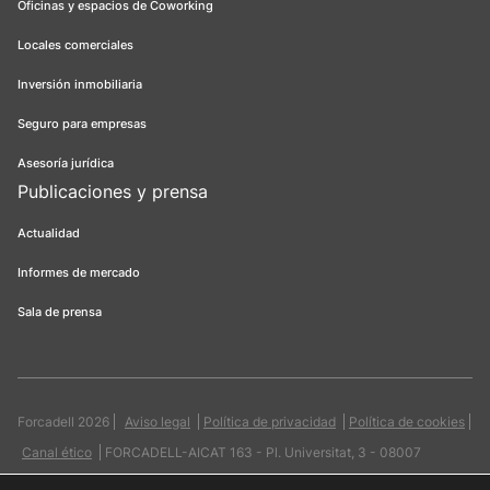
Oficinas y espacios de Coworking
Locales comerciales
Inversión inmobiliaria
Seguro para empresas
Asesoría jurídica
Publicaciones y prensa
Actualidad
Informes de mercado
Sala de prensa
Forcadell 2026
Aviso legal
Política de privacidad
Política de cookies
Canal ético
FORCADELL-AICAT 163 - Pl. Universitat, 3 - 08007
Barcelona / 934 965 400
Web:
Evicron