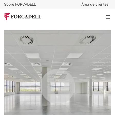
Sobre FORCADELL
Área de clientes
11
€
/m²/mes
3.003
€
/mes
Oficina diáfana en alquiler en el Prat de Llobregat.
Barcelona
273 m²