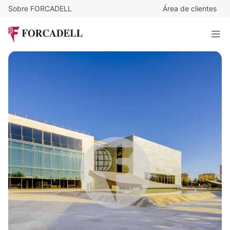
Sobre FORCADELL
Área de clientes
15
€
/m²/mes
18.322
€
/mes
Oficina diáfana en alquiler en Arturo Soria, Madrid.
1.221 m²