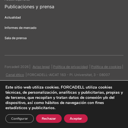
Publicaciones y prensa
Actualidad
Informes de mercado
Sala de prensa
Forcadell 2026
Aviso legal
Política de privacidad
Política de cookies
Canal ético
FORCADELL-AICAT 163 - Pl. Universitat, 3 - 08007
Barcelona / 934 965 400
Web:
Evicron
Este sitio web utiliza cookies
. FORCADELL utiliza cookies
técnicas, de personalización, analíticas y publicitarias, propias y
de terceros, que recopilan y tratan datos de conexión y/o del
dispositivo, así como hábitos de navegación con fines
estadísticos y publicitarios.
Quiero contactar
Configurar
Rechazar
Aceptar