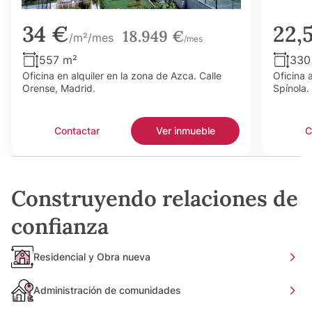
34 €
22,
18.949 €
/m²/mes
/mes
557 m²
330
Oficina en alquiler en la zona de Azca. Calle
Oficina 
Orense, Madrid.
Spínola.
Contactar
Ver inmueble
C
Construyendo relaciones de
confianza
Residencial y Obra nueva
Administración de comunidades