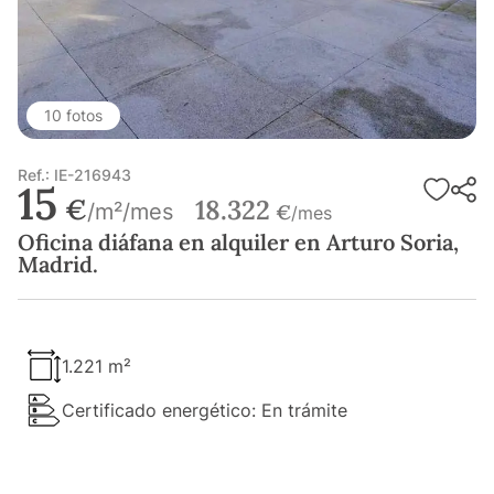
10 fotos
Ref.: IE-216943
15
€
18.322
/m²/mes
€
/mes
Oficina diáfana en alquiler en Arturo Soria,
Madrid.
1.221 m²
Certificado energético: En trámite