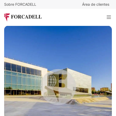
Sobre FORCADELL
Área de clientes
15
€
/m²/mes
41.435
€
/mes
Oficina diáfana en alquiler en Arturo Soria, Madrid.
2.762 m²