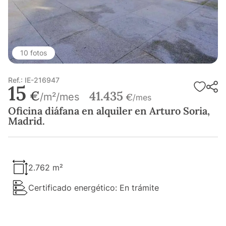
10 fotos
Ref.: IE-216947
15
€
41.435
/m²/mes
€
/mes
Oficina diáfana en alquiler en Arturo Soria,
Madrid.
2.762 m²
Certificado energético: En trámite