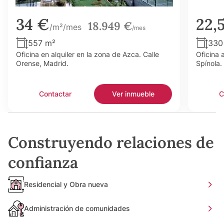
34 €
22,
18.949 €
/m²/mes
/mes
557 m²
330
Oficina en alquiler en la zona de Azca. Calle
Oficina 
Orense, Madrid.
Spínola.
Contactar
Ver inmueble
C
Construyendo relaciones de
confianza
Residencial y Obra nueva
Administración de comunidades