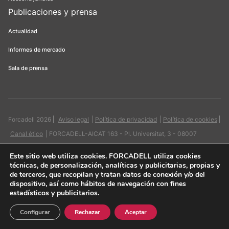
Publicaciones y prensa
Actualidad
Informes de mercado
Sala de prensa
Forcadell 2026
Aviso legal
Política de privacidad
Política de cookies
Canal ético
FORCADELL-AICAT 163 - Pl. Universitat, 3 - 08007
Barcelona / 934 965 400
Web:
Evicron
Este sitio web utiliza cookies
. FORCADELL utiliza cookies
técnicas, de personalización, analíticas y publicitarias, propias y
de terceros, que recopilan y tratan datos de conexión y/o del
dispositivo, así como hábitos de navegación con fines
estadísticos y publicitarios.
Quiero contactar
Configurar
Rechazar
Aceptar