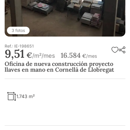
3 fotos
Ref.: IE-198651
9,51
€
16.584
/m²/mes
€
/mes
Oficina de nueva construcción proyecto
llaves en mano en Cornellà de Llobregat
1.743 m²