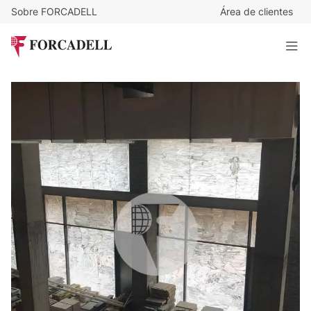
Sobre FORCADELL
Área de clientes
9,51
€
/m²/mes
16.584
€
/mes
Oficina de nueva construcción proyecto llaves en mano en
Cornellà de Llobregat
1.743 m²