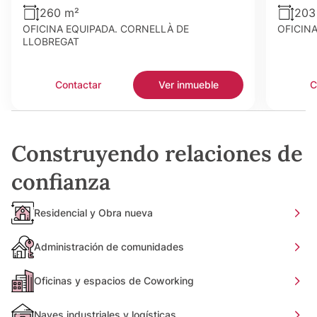
260 m²
203
OFICINA EQUIPADA. CORNELLÀ DE
OFICIN
LLOBREGAT
Contactar
Ver inmueble
C
Construyendo relaciones de
confianza
Residencial y Obra nueva
Administración de comunidades
Oficinas y espacios de Coworking
Naves industriales y logísticas