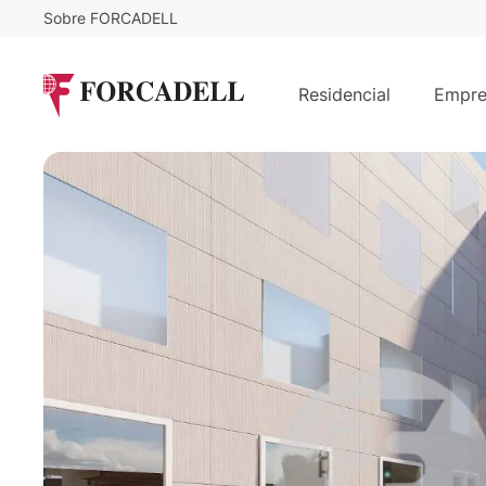
Sobre FORCADELL
20
€
9.500
/m²/mes
€
/mes
Oficina con terraza en alquiler en 
Residencial
Empre