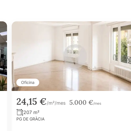
Oficina
24,15 €
5.000 €
/m²/mes
/mes
207 m²
PG DE GRÀCIA