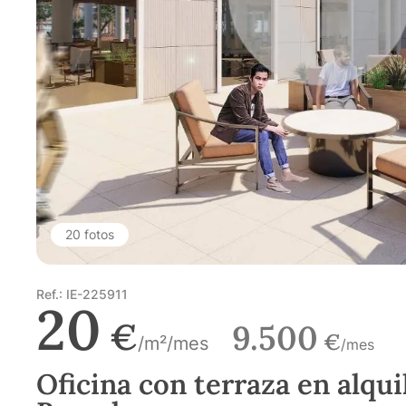
20 fotos
Ref.: IE-225911
20
€
9.500
€
/m²/mes
/mes
Oficina con terraza en alqui