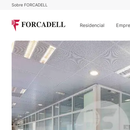
Sobre FORCADELL
13,5
€
11.002
/m²/mes
€
/me
Oficina alquiler Madrid. Vía de los 
Residencial
Empre