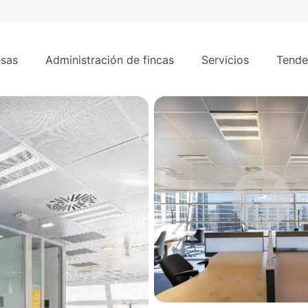
s
815 m²
Poblados.
sas
Administración de fincas
Servicios
Tende