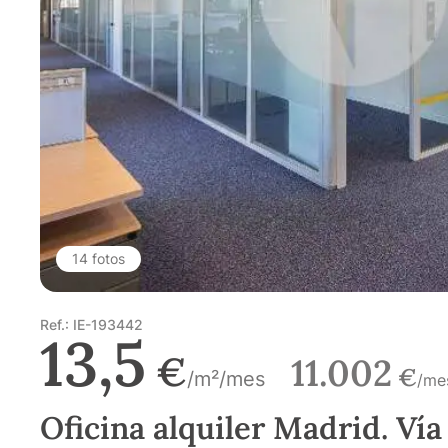
14 fotos
Ref.: IE-193442
13,5
€
11.002
€
/m²/mes
/me
Oficina alquiler Madrid. Vía