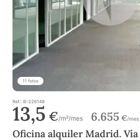
11 fotos
Ref.: IE-226148
13,5
€
6.655
€
/m²/mes
/mes
Oficina alquiler Madrid. Vía