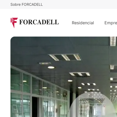
Sobre FORCADELL
13,5
€
6.655
/m²/mes
€
/mes
Oficina alquiler Madrid. Vía de los 
Residencial
Empre