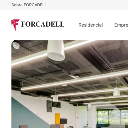
Sobre FORCADELL
17
€
87.880
/m²/mes
€
/mes
Oficina alquiler Madrid. Vía de las 
Residencial
Empre