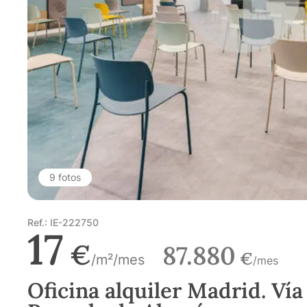
9 fotos
Ref.: IE-222750
17
€
87.880
€
/m²/mes
/mes
Oficina alquiler Madrid. Vía 