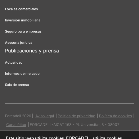
Locales comerciales
Inversión inmobiliaria
Seguro para empresas
Asesoría jurídica
Publicaciones y prensa
Actualidad
Informes de mercado
Sala de prensa
Forcadell 2026
Aviso legal
Política de privacidad
Política de cookies
Canal ético
FORCADELL-AICAT 163 - Pl. Universitat, 3 - 08007
Barcelona / 934 965 400
Web:
Evicron
Este sitio web utiliza cookies
. FORCADELL utiliza cookies