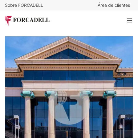
Sobre FORCADELL
Área de clientes
17
€
/m²/mes
62.458
€
/mes
Oficina alquiler Madrid. Vía de las Dos Castillas. Pozuelo de
Alarcón.
3.674 m²