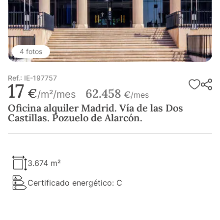
4 fotos
Ref.: IE-197757
17
€
62.458
/m²/mes
€
/mes
Oficina alquiler Madrid. Vía de las Dos
Castillas. Pozuelo de Alarcón.
3.674 m²
Certificado energético: C