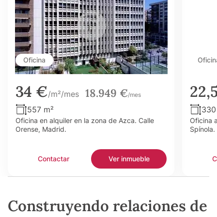
Oficina
Oficin
34 €
22,
18.949 €
/m²/mes
/mes
557 m²
330
Oficina en alquiler en la zona de Azca. Calle
Oficina 
Orense, Madrid.
Spínola.
Contactar
Ver inmueble
C
Construyendo relaciones de