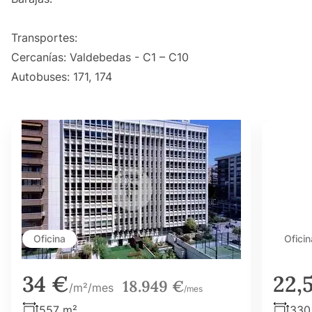
Transportes:
Cercanías: Valdebedas - C1 – C10
Autobuses: 171, 174
Oficina
Oficin
34 €
22,
18.949 €
/m²/mes
/mes
557 m²
330