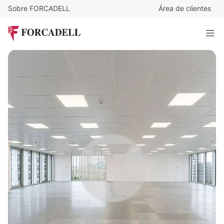
Sobre FORCADELL
Área de clientes
19
€
/m²/mes
8.922
€
/mes
Oficina alquiler Madrid - Valdebebas
469 m²