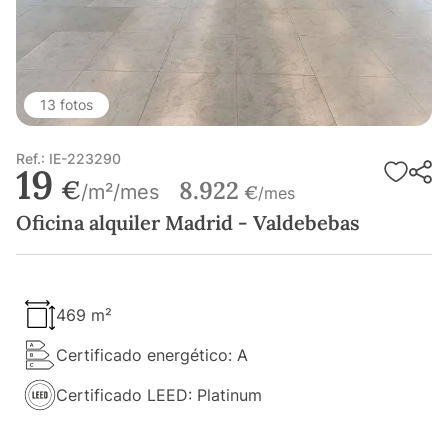
13 fotos
Ref.: IE-223290
19
€
8.922
/m²/mes
€
/mes
Oficina alquiler Madrid - Valdebebas
469 m²
Certificado energético: A
Certificado LEED: Platinum