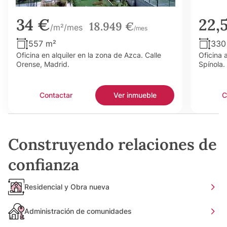
34 €
22,
18.949 €
/m²/mes
/mes
557 m²
330
Oficina en alquiler en la zona de Azca. Calle
Oficina 
Orense, Madrid.
Spínola.
Contactar
Ver inmueble
C
Construyendo relaciones de
confianza
Residencial y Obra nueva
Administración de comunidades