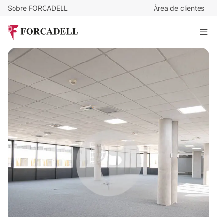
Sobre FORCADELL
Área de clientes
7
€
/m²/mes
3.458
€
/mes
Oficina alquiler Madrid. San Sebastián de los Reyes
494 m²