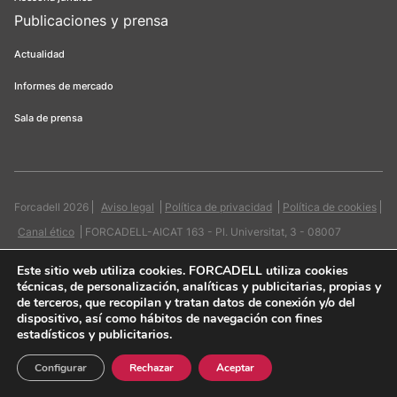
Publicaciones y prensa
Actualidad
Informes de mercado
Sala de prensa
Forcadell 2026
Aviso legal
Política de privacidad
Política de cookies
Canal ético
FORCADELL-AICAT 163 - Pl. Universitat, 3 - 08007
Barcelona / 934 965 400
Web:
Evicron
Este sitio web utiliza cookies
. FORCADELL utiliza cookies
técnicas, de personalización, analíticas y publicitarias, propias y
de terceros, que recopilan y tratan datos de conexión y/o del
dispositivo, así como hábitos de navegación con fines
estadísticos y publicitarios.
Quiero contactar
Configurar
Rechazar
Aceptar