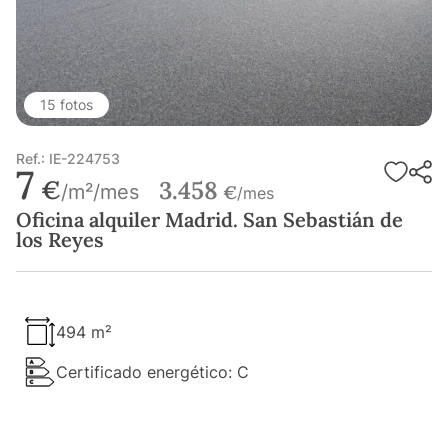
15 fotos
Ref.: IE-224753
7
€
3.458
/m²/mes
€
/mes
Oficina alquiler Madrid. San Sebastián de
los Reyes
494 m²
Certificado energético: C