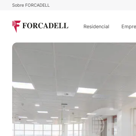
Sobre FORCADELL
17
€
6.137
/m²/mes
€
/mes
Oficina alquiler Madrid. Paseo Doce
Residencial
Empre