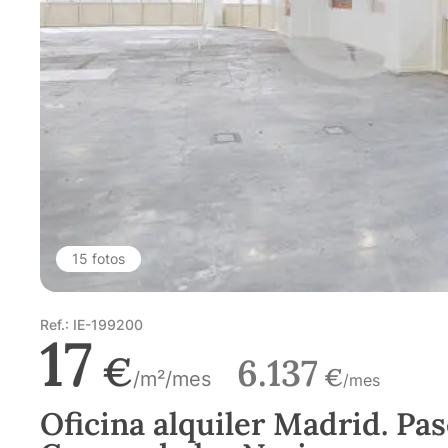
15 fotos
Ref.: IE-199200
17
€
6.137
€
/m²/mes
/mes
Oficina alquiler Madrid. Pas