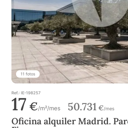
11 fotos
Ref.: IE-198257
17
€
50.731
€
/m²/mes
/mes
Oficina alquiler Madrid. Pa