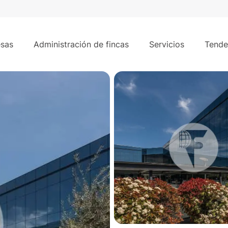
2.984 m²
resarial La Finca.
sas
Administración de fincas
Servicios
Tende