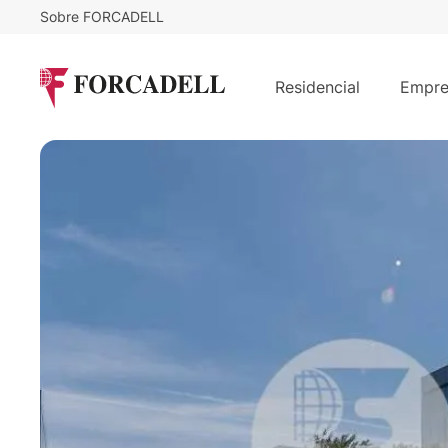
Sobre FORCADELL
17
€
50.731
/m²/mes
€
/mes
Oficina alquiler Madrid. Parque Emp
Residencial
Empre