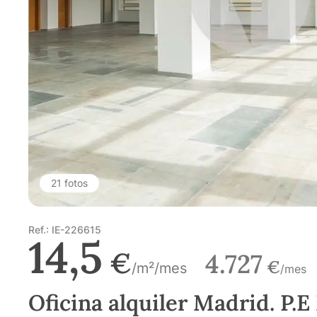
21 fotos
Ref.: IE-226615
14,5
€
4.727
€
/m²/mes
/mes
Oficina alquiler Madrid. P.E