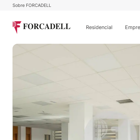
Sobre FORCADELL
14,5
€
4.727
/m²/mes
€
/mes
Oficina alquiler Madrid. P.E Minipar
Residencial
Empre