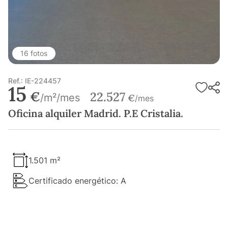
16 fotos
Ref.: IE-224457
15
€
22.527
/m²/mes
€
/mes
Oficina alquiler Madrid. P.E Cristalia.
1.501 m²
Certificado energético: A