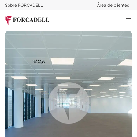
Sobre FORCADELL
Área de clientes
15
€
/m²/mes
22.527
€
/mes
Oficina alquiler Madrid. P.E Cristalia.
1.501 m²