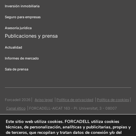
Inversión inmobiliaria
Seguro para empresas
Asesoría jurídica
Publicaciones y prensa
Actualidad
Informes de mercado
Sala de prensa
Forcadell 2026
Aviso legal
Política de privacidad
Política de cookies
Canal ético
FORCADELL-AICAT 163 - Pl. Universitat, 3 - 08007
Barcelona / 934 965 400
Web:
Evicron
Este sitio web utiliza cookies
. FORCADELL utiliza cookies
técnicas, de personalización, analíticas y publicitarias, propias y
de terceros, que recopilan y tratan datos de conexión y/o del