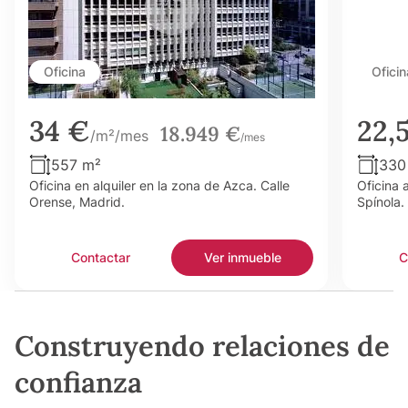
Oficina
Oficin
34 €
22,
18.949 €
/m²/mes
/mes
557 m²
330
Oficina en alquiler en la zona de Azca. Calle
Oficina 
Orense, Madrid.
Spínola.
Contactar
Ver inmueble
C
Construyendo relaciones de
confianza