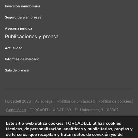
Inversión inmobiliaria
Seguro para empresas
Asesoría jurídica
Publicaciones y prensa
Actualidad
Informes de mercado
Sala de prensa
Forcadell 2026
Aviso legal
Política de privacidad
Política de cookies
Canal ético
FORCADELL-AICAT 163 - Pl. Universitat, 3 - 08007
Barcelona / 934 965 400
Web:
Evicron
Este sitio web utiliza cookies
. FORCADELL utiliza cookies
técnicas, de personalización, analíticas y publicitarias, propias y
de terceros, que recopilan y tratan datos de conexión y/o del