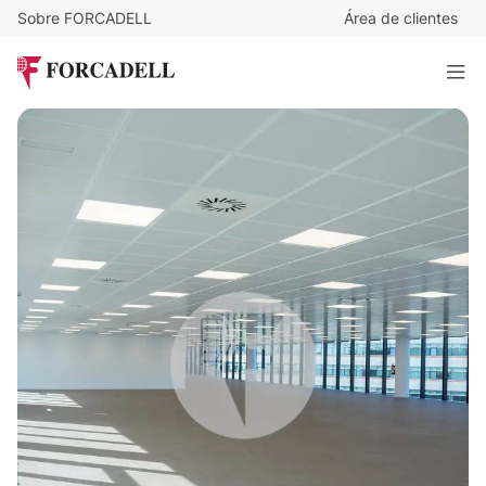
Sobre FORCADELL
Área de clientes
15
€
/m²/mes
17.473
€
/mes
Oficina alquiler Madrid. P.E Cristalia.
1.164 m²