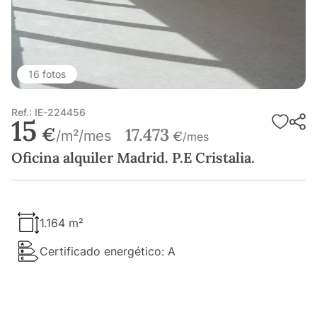
16 fotos
Ref.: IE-224456
15
€
17.473
/m²/mes
€
/mes
Oficina alquiler Madrid. P.E Cristalia.
1.164 m²
Certificado energético: A