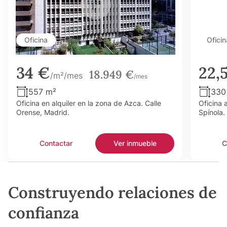
Oficina
Oficin
34 €
22,
18.949 €
/m²/mes
/mes
557 m²
330
Oficina en alquiler en la zona de Azca. Calle
Oficina 
Orense, Madrid.
Spínola.
Contactar
Ver inmueble
C
Construyendo relaciones de
confianza