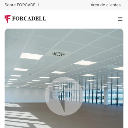
Sobre FORCADELL
Área de clientes
15
€
/m²/mes
111.491
€
/mes
Oficina alquiler Madrid. P.E Cristalia.
7.432 m²