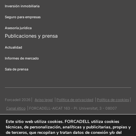
Inversión inmobiliaria
Seguro para empresas
Asesoría jurídica
Publicaciones y prensa
Actualidad
Informes de mercado
Sala de prensa
Forcadell 2026
Aviso legal
Política de privacidad
Política de cookies
Canal ético
FORCADELL-AICAT 163 - Pl. Universitat, 3 - 08007
Barcelona / 934 965 400
Web:
Evicron
Este sitio web utiliza cookies
. FORCADELL utiliza cookies
técnicas, de personalización, analíticas y publicitarias, propias y
de terceros, que recopilan y tratan datos de conexión y/o del