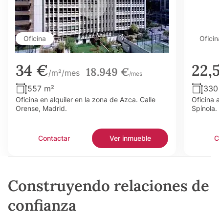
Oficina
Oficin
34 €
22,
18.949 €
/m²/mes
/mes
557 m²
330
Oficina en alquiler en la zona de Azca. Calle
Oficina 
Orense, Madrid.
Spínola.
Contactar
Ver inmueble
C
Construyendo relaciones de
confianza