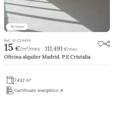
16 fotos
Ref.: IE-224454
15
€
111.491
/m²/mes
€
/mes
Oficina alquiler Madrid. P.E Cristalia.
7.432 m²
Certificado energético: A