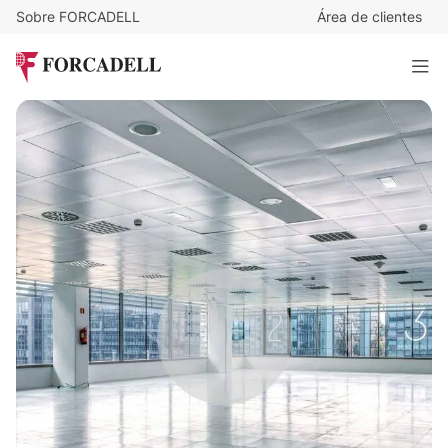
Sobre FORCADELL
Área de clientes
15
€
/m²/mes
14.505
€
/mes
Oficina alquiler Madrid. P.E Cristalia.
967 m²