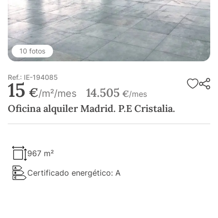
10 fotos
Ref.: IE-194085
15
€
14.505
/m²/mes
€
/mes
Oficina alquiler Madrid. P.E Cristalia.
967 m²
Certificado energético: A