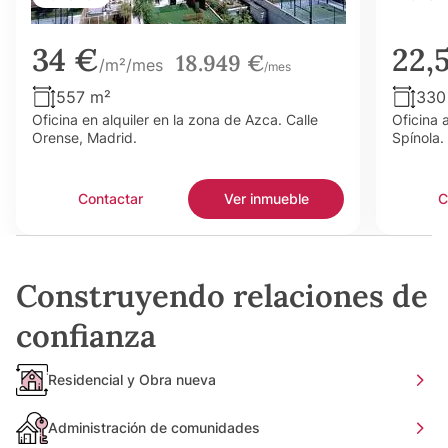
34 €
22,
18.949 €
/m²/mes
/mes
557 m²
330
Oficina en alquiler en la zona de Azca. Calle
Oficina 
Orense, Madrid.
Spínola.
Contactar
Ver inmueble
C
Construyendo relaciones de
confianza
Residencial y Obra nueva
Administración de comunidades