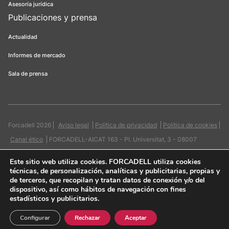
Asesoría jurídica
Publicaciones y prensa
Actualidad
Informes de mercado
Sala de prensa
Forcadell 2026
Aviso legal
Política de privacidad
Política de cookies
Canal ético
FORCADELL-AICAT 163 - Pl. Universitat, 3 - 08007
Barcelona / 934 965 400
Web:
Evicron
Este sitio web utiliza cookies
. FORCADELL utiliza cookies
técnicas, de personalización, analíticas y publicitarias, propias y
de terceros, que recopilan y tratan datos de conexión y/o del
dispositivo, así como hábitos de navegación con fines
estadísticos y publicitarios.
Quiero contactar
Configurar
Rechazar
Aceptar