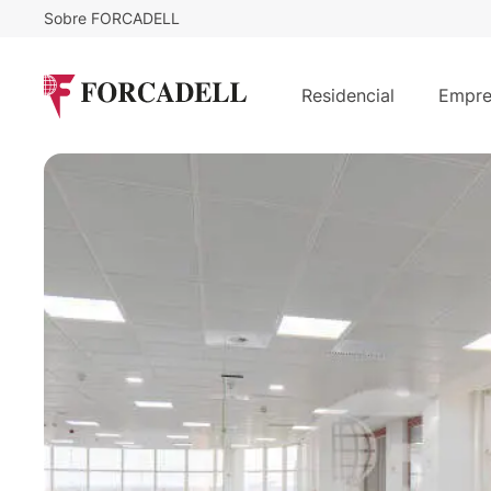
Sobre FORCADELL
17
€
8.007
/m²/mes
€
/mes
Oficina alquiler Madrid. Campo de l
Residencial
Empre