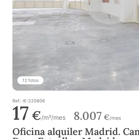
12 fotos
Ref.: IE-220806
17
€
8.007
€
/m²/mes
/mes
Oficina alquiler Madrid. Ca