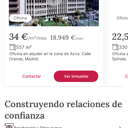
Oficina
Oficin
34 €
22,
18.949 €
/m²/mes
/mes
557 m²
330
Oficina en alquiler en la zona de Azca. Calle
Oficina 
Orense, Madrid.
Spínola.
Contactar
Ver inmueble
C
Construyendo relaciones de
confianza
Residencial y Obra nueva