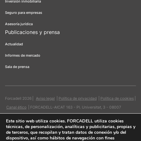
Inversión inmobiliaria
Seguro para empresas
Asesoría jurídica
Publicaciones y prensa
Actualidad
Informes de mercado
Sala de prensa
Forcadell 2026
Aviso legal
Política de privacidad
Política de cookies
Canal ético
FORCADELL-AICAT 163 - Pl. Universitat, 3 - 08007
Barcelona / 934 965 400
Web:
Evicron
Este sitio web utiliza cookies
. FORCADELL utiliza cookies
técnicas, de personalización, analíticas y publicitarias, propias y
de terceros, que recopilan y tratan datos de conexión y/o del
dispositivo, así como hábitos de navegación con fines