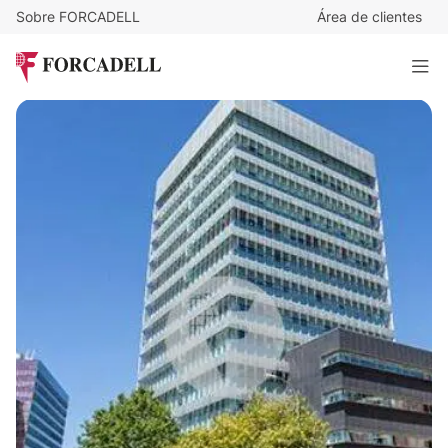
Sobre FORCADELL
Área de clientes
23
€
/m²/mes
27.608
€
/mes
Oficina alquiler Madrid. CalleTitán
1.200 m²