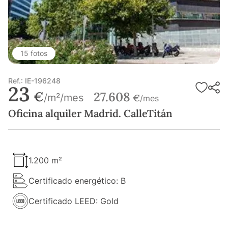
15 fotos
Ref.: IE-196248
23
€
27.608
/m²/mes
€
/mes
Oficina alquiler Madrid. CalleTitán
1.200 m²
Certificado energético: B
Certificado LEED: Gold